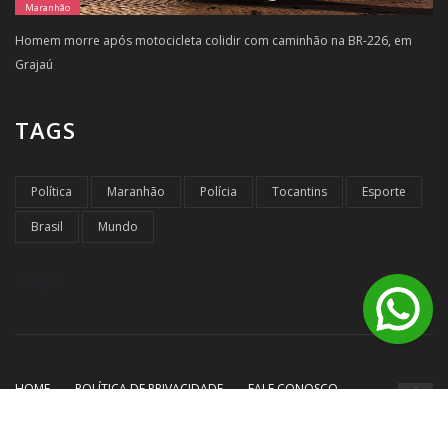
Maranhão
Homem morre após motocicleta colidir com caminhão na BR-226, em
Grajaú
TAGS
Política
Maranhão
Polícia
Tocantins
Esporte
Brasil
Mundo
tempo
HOME
POLÍTICA DE PRIVACIDADE
FALE CONOSCO
© Copyright Destaque Noticias - 2026