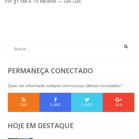
Por g1 MA e TV Mirante — São Luís
PERMANEÇA CONECTADO
Quer ser informado sempre com nossas últimas novidades?
345
3,460
5,600
659
HOJE EM DESTAQUE