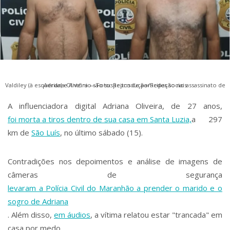
Valdiley (à esquerda) e Antônio são suspeitos de participação no assassinato de Adriana Oliveira — Foto: Reprodução/Redes sociais
A influenciadora digital Adriana Oliveira, de 27 anos,
foi morta a tiros dentro de sua casa em Santa Luzia,
a 297
km de
São Luís
, no último sábado (15).
Contradições nos depoimentos e análise de imagens de
câmeras de segurança
levaram a Polícia Civil do Maranhão a prender o marido e o
sogro de Adriana
. Além disso,
em áudios
, a vítima relatou estar "trancada" em
casa por medo.