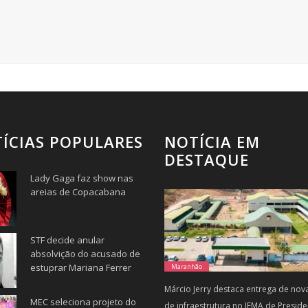
ÍCIAS POPULARES
NOTÍCIA EM
DESTAQUE
Lady Gaga faz show nas
areias de Copacabana
STF decide anular
absolvição do acusado de
estuprar Mariana Ferrer
Maranhão
Márcio Jerry destaca entrega de nov
MEC seleciona projeto do
de infraestrutura no IFMA de Preside