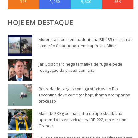
345
3,460
5,600
659
HOJE EM DESTAQUE
Motorista morre em acidente na BR-135 e carga de
camarão é saqueada, em Itapecuru-Mirim
Jair Bolsonaro nega tentativa de fuga e pede
revogação da prisão domiciliar
Retirada de cargas com agrotóxicos do Rio
Tocantins deve começar hoje; Ibama acompanha
processo
Mais de 28 kg de maconha do tipo skunk são
apreendidos em veículo na BR-222, em Vargem
Grande
CCJ do Senado aprova custeio de habilitação para