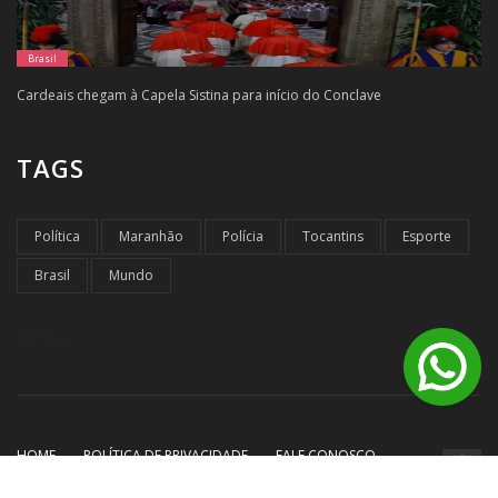
Brasil
Cardeais chegam à Capela Sistina para início do Conclave
TAGS
Política
Maranhão
Polícia
Tocantins
Esporte
Brasil
Mundo
tempo
HOME
POLÍTICA DE PRIVACIDADE
FALE CONOSCO
© Copyright Destaque Noticias - 2026