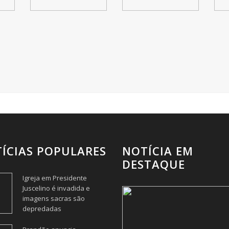
ÍCIAS POPULARES
NOTÍCIA EM
DESTAQUE
Igreja em Presidente
Juscelino é invadida e
imagens sacras são
depredadas