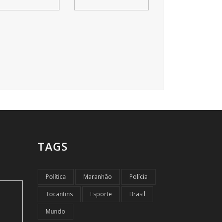
TAGS
Política
Maranhão
Polícia
Tocantins
Esporte
Brasil
Mundo