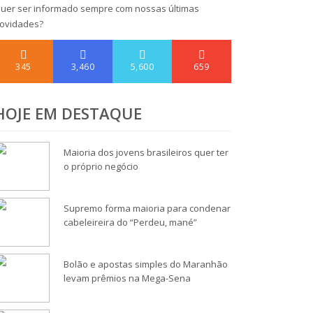
uer ser informado sempre com nossas últimas
ovidades?
345
3,460
5,600
659
HOJE EM DESTAQUE
Maioria dos jovens brasileiros quer ter
o próprio negócio
Supremo forma maioria para condenar
cabeleireira do “Perdeu, mané”
Bolão e apostas simples do Maranhão
levam prêmios na Mega-Sena