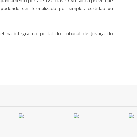
mpanhamento por até 180 dias. O Ato ainda prevê que
o, podendo ser formalizado por simples certidão ou
l na íntegra no portal do Tribunal de Justiça do