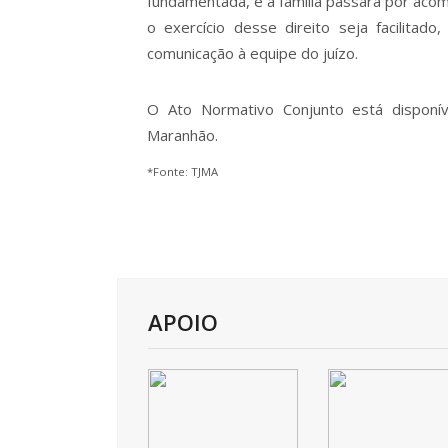
fundamentada, e a família passará por aco
o exercício desse direito seja facilitad
comunicação à equipe do juízo.
O Ato Normativo Conjunto está disponíve
Maranhão.
*Fonte: TJMA
APOIO