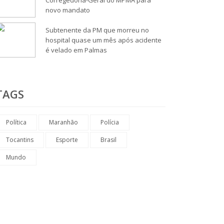
novo mandato
Subtenente da PM que morreu no
hospital quase um mês após acidente
é velado em Palmas
TAGS
Política
Maranhão
Polícia
Tocantins
Esporte
Brasil
Mundo