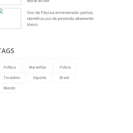
litoral do MA
Ovo de Páscoa envenenado: perícia
identifica uso de pesticida altamente
tóxico
TAGS
Política
Maranhão
Polícia
Tocantins
Esporte
Brasil
Mundo