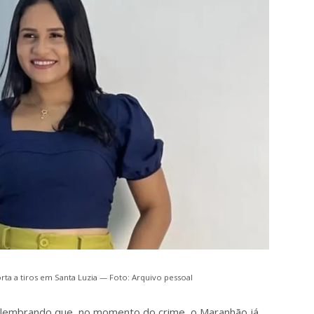
orta a tiros em Santa Luzia — Foto: Arquivo pessoal
a, lembrando que, no momento do crime, o Maranhão já