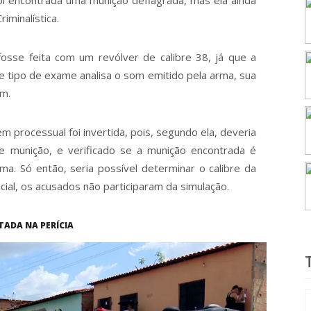
foi encontrada uma munição deflagrada, mas ela ainda
iminalística.
 fosse feita com um revólver de calibre 38, já que a
se tipo de exame analisa o som emitido pela arma, sua
om.
 processual foi invertida, pois, segundo ela, deveria
 e munição, e verificado se a munição encontrada é
ma. Só então, seria possível determinar o calibre da
cial, os acusados não participaram da simulação.
TADA NA PERÍCIA