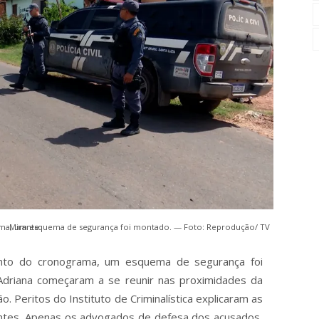
Para garantir a segurança e o cumprimento do cronograma, um esquema de segurança foi montado. — Foto: Reprodução/ TV Mirante
ento do cronograma, um esquema de segurança foi
driana começaram a se reunir nas proximidades da
o. Peritos do Instituto de Criminalística explicaram as
sentes. Apenas os advogados de defesa dos acusados,