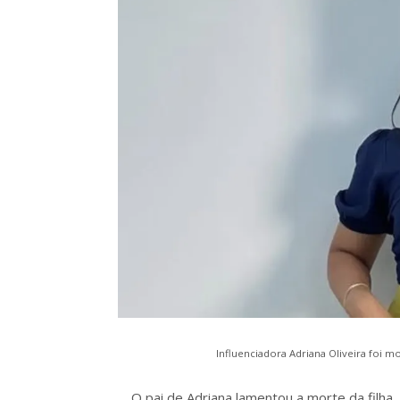
Influenciadora Adriana Oliveira foi m
O pai de Adriana lamentou a morte da filh